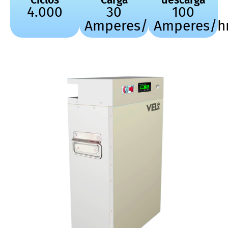
Ciclos
Carga
descarga
4.000
30
100
Amperes/hr
Amperes/h