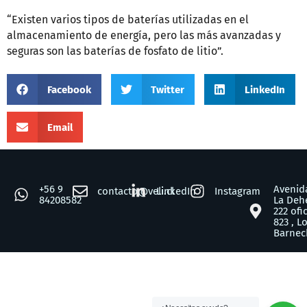
“Existen varios tipos de baterías utilizadas en el
almacenamiento de energía, pero las más avanzadas y
seguras son las baterías de fosfato de litio”.
Facebook
Twitter
LinkedIn
Email
+56 9
Avenid
contacto@veli.cl
LinkedIn
Instagram
84208582
La Deh
222 ofi
823 , L
Barnec